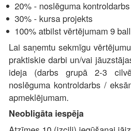
20% - noslēguma kontroldarbs
30% - kursa projekts
100% atbilst vērtējumam 9 ball
Lai saņemtu sekmīgu vērtējumu k
praktiskie darbi un/vai jāuzstāja
ideja (darbs grupā 2-3 cilv
noslēguma kontroldarbs / eksā
apmeklējumam.
Neobligāta iespēja
Atzīmes 10 (izcili) iegūšanai jā