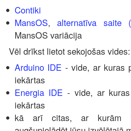
Contiki
MansOS
,
alternatīva saite 
MansOS variācija
Vēl drīkst lietot sekojošas vides:
Arduino IDE
- vide, ar kuras
iekārtas
Energia IDE
- vide, ar kura
iekārtas
kā arī citas, ar kurām 
augšupielādēt jūsu izvēlētajā m