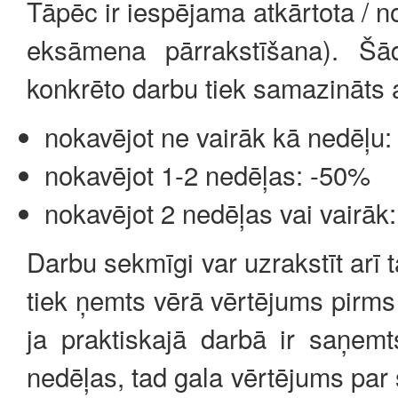
Tāpēc ir iespējama atkārtota / n
eksāmena pārrakstīšana). Šā
konkrēto darbu tiek samazināts a
nokavējot ne vairāk kā nedēļu
nokavējot 1-2 nedēļas: -50%
nokavējot 2 nedēļas vai vairāk
Darbu sekmīgi var uzrakstīt arī t
tiek ņemts vērā vērtējums pirm
ja praktiskajā darbā ir saņem
nedēļas, tad gala vērtējums par