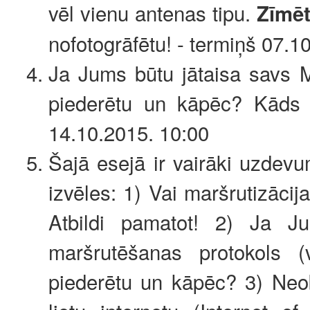
vēl vienu antenas tipu.
Zīmēt
nofotogrāfētu! - termiņš 07.1
Ja Jums būtu jātaisa savs M
piederētu un kāpēc? Kāds b
14.10.2015. 10:00
Šajā esejā ir vairāki uzdevum
izvēles: 1) Vai maršrutizācij
Atbildi pamatot! 2) Ja J
maršrutēšanas protokols (
piederētu un kāpēc? 3) Neo