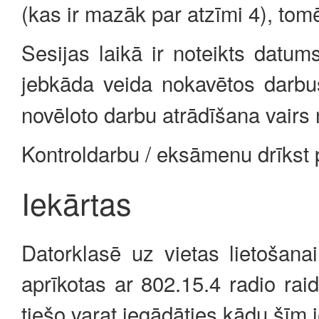
(kas ir mazāk par atzīmi 4), tomē
Sesijas laikā ir noteikts datum
jebkāda veida nokavētos darb
novēloto darbu atrādīšana vairs 
Kontroldarbu / eksāmenu drīkst pā
Iekārtas
Datorklasē uz vietas lietošana
aprīkotas ar 802.15.4 radio ra
tiešo varat iegādāties kādu šīm 