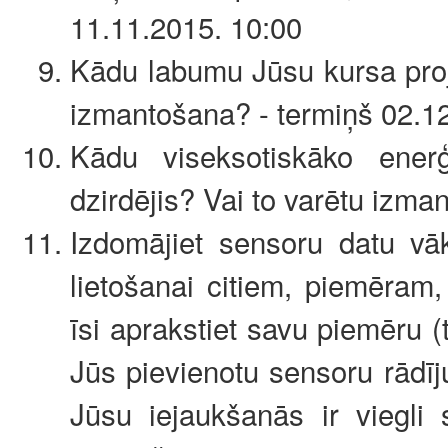
11.11.2015. 10:00
Kādu labumu Jūsu kursa proj
izmantošana? - termiņš 02.1
Kādu viseksotiskāko ener
dzirdējis? Vai to varētu izma
Izdomājiet sensoru datu vāk
lietošanai citiem, piemēram
īsi aprakstiet savu piemēru 
Jūs pievienotu sensoru rādīj
Jūsu iejaukšanās ir viegli 