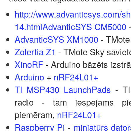
http://www.advanticsys.com/
14.htmlAdvanticSYS CM5000
-
AdvanticSYS XM1000
- TMote
Zolertia Z1
- TMote Sky savie
XinoRF
- Arduino bāzēts izstrā
Arduino
+
nRF24L01+
TI MSP430 LaunchPads
- TI
radio - tām iespējams pi
piemēram,
nRF24L01+
Raspberry Pi
-
miniatūrs dator