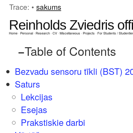
Trace:
•
sakums
Reinholds Zviedris off
·
·
·
·
·
·
Home
Personal
Research
CV
Miscellaneous
Projects
For Students / Studenti
−
Table of Contents
Bezvadu sensoru tīkli (BST) 2
Saturs
Lekcijas
Esejas
Prakstiskie darbi