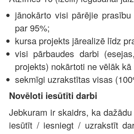
jānokārto visi pārējie prasīb
par 95%;
kursa projekts jārealizē līdz pr
visi pārbaudes darbi (esejas,
projekts) nokārtoti ne vēlāk k
sekmīgi uzrakstītas visas (10
Novēloti iesūtīti darbi
Jebkuram ir skaidrs, ka dažādu a
iesūtīt / iesniegt / uzrakstīt 