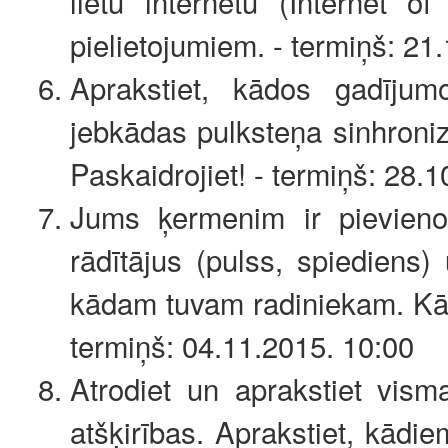
lietu internetu (Internet o
pielietojumiem. - termiņš: 21
Aprakstiet, kādos gadījum
jebkādas pulksteņa sinhroni
Paskaidrojiet! - termiņš: 28.
Jums ķermenim ir pievieno
rādītājus (pulss, spiediens
kādam tuvam radiniekam. Kā
termiņš: 04.11.2015. 10:00
Atrodiet un aprakstiet vis
atšķirības. Aprakstiet, kādiem