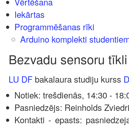
Vērtēšana
Iekārtas
Programmēšanas rīki
Arduino komplekti studentie
Bezvadu sensoru tīkl
LU DF
bakalaura studiju kurss
D
Notiek: trešdienās, 14:30 - 18:
Pasniedzējs: Reinholds Zviedr
Kontakti - epasts: pasniedze