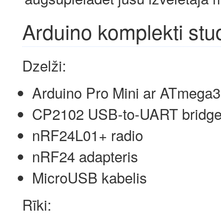
Arduino komplekti st
Dzelži:
Arduino Pro Mini ar ATmega
CP2102 USB-to-UART bridg
nRF24L01+ radio
nRF24 adapteris
MicroUSB kabelis
Rīki: