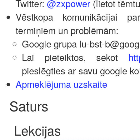
Twitter:
@zxpower
(lietot tēmt
Vēstkopa komunikācijai pa
termiņiem un problēmām:
Google grupa lu-bst-b@goog
Lai pieteiktos, sekot
htt
pieslēgties ar savu google ko
Apmeklējuma uzskaite
Saturs
Lekcijas